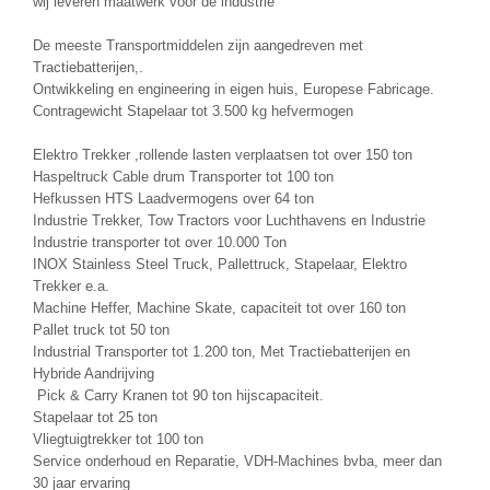
wij leveren maatwerk voor de industrie
De meeste Transportmiddelen zijn aangedreven met
Tractiebatterijen,.
Ontwikkeling en engineering in eigen huis, Europese Fabricage.
Contragewicht Stapelaar tot 3.500 kg hefvermogen
Elektro Trekker ,rollende lasten verplaatsen tot over 150 ton
Haspeltruck Cable drum Transporter tot 100 ton
Hefkussen HTS Laadvermogens over 64 ton
Industrie Trekker, Tow Tractors voor Luchthavens en Industrie
Industrie transporter tot over 10.000 Ton
INOX Stainless Steel Truck, Pallettruck, Stapelaar, Elektro
Trekker e.a.
Machine Heffer, Machine Skate, capaciteit tot over 160 ton
Pallet truck tot 50 ton
Industrial Transporter tot 1.200 ton, Met Tractiebatterijen en
Hybride Aandrijving
Pick & Carry Kranen tot 90 ton hijscapaciteit.
Stapelaar tot 25 ton
Vliegtuigtrekker tot 100 ton
Service onderhoud en Reparatie, VDH-Machines bvba, meer dan
30 jaar ervaring