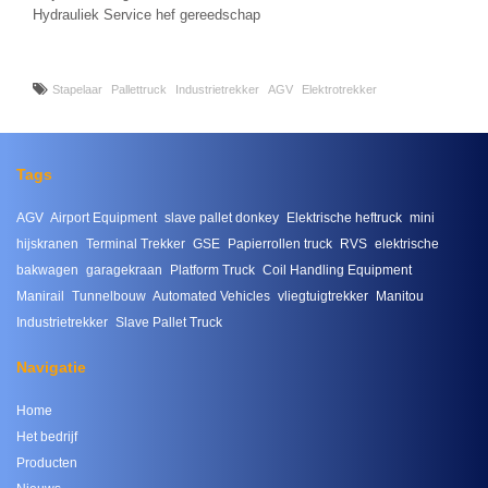
Hydrauliek Service hef gereedschap
Stapelaar
Pallettruck
Industrietrekker
AGV
Elektrotrekker
Tags
AGV
Airport Equipment
slave pallet donkey
Elektrische heftruck
mini
hijskranen
Terminal Trekker
GSE
Papierrollen truck
RVS
elektrische
bakwagen
garagekraan
Platform Truck
Coil Handling Equipment
Manirail
Tunnelbouw
Automated Vehicles
vliegtuigtrekker
Manitou
Industrietrekker
Slave Pallet Truck
Navigatie
Home
Het bedrijf
Producten