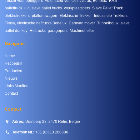
trekker voor opleggers
Automated Vehicles
Alitrak, Benelux
RVS
pallettruck
uld, slave pallet trucks
werkplaatspers
Slave Pallet Truck
elektrotrekkers
platformwagen
Elektrische Trekker
Industriele Trekkers
Fimsa, elektrische heftrucks Benelux
Caravan mover
Tunnelbouw
slave
pallet donkey
Heftrucks
garagepers
Machineheffer
Navigatie
Home
Het bedrijf
Producten
Nieuws
Links Manitou
Contact
Contact
Adres:
Duinberg 28, 2470 Retie, België
Telefoon NL:
+31 (0)613 280886