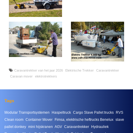
Caravantrekker van het jaar 2026
Elektrische Trekker
Caravantrekker
Caravan mover
elektrotrekkers
Tags
Modular Transportsystemen
Haspeltruck
Cargo Slave Pallet trucks
RVS
Clean room
Container Mover
Fimsa, elektrische heftrucks Benelux
slave
pallet donkey
mini hijskranen
AGV
Caravantrekker
Hydrauliek