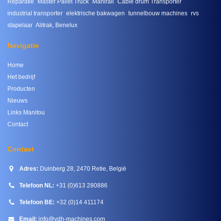
Reparatie
Master Pallet Truck
Manirail
Cable drum Transporter
industrial transporter
elektrische bakwagen
tunnelbouw machines
rvs
stapelaar
Alitrak, Benelux
Navigatie
Home
Het bedrijf
Producten
Nieuws
Links Manitou
Contact
Contact
Adres:
Duinberg 28, 2470 Retie, België
Telefoon NL:
+31 (0)613 280886
Telefoon BE:
+32 (0)14 411174
Email:
info@vdh-machines.com