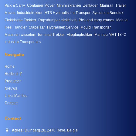
Pick & Carry
Container Mover
Minihijskranen
Zelflader
Manirail
Trailer
Mover
Industrietrekker
HTS Hydraulische Transport Systemen Benelux
Elektrische Trekker
Rupsdumper elektrisch
Pick and carry cranes
Mobile
Reel Handler
Stapelaar
Hydrauliek Service
Mould Transporter
Matrijzen wisselen
Terminal Trekker
vliegtuigtrekker
Manitou MRT 1842
Industrie Transporters
Navigatie
Home
Het bedrijf
Producten
Nieuws
Links Manitou
Contact
Contact
Adres:
Duinberg 28, 2470 Retie, België