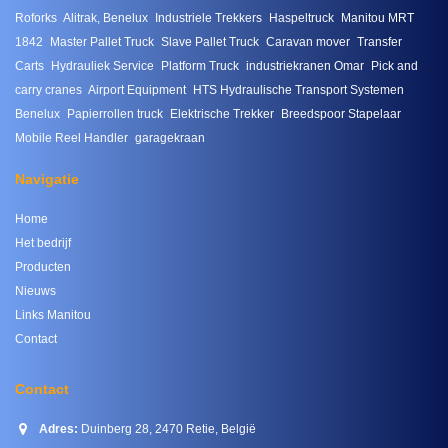
Roforks
Alitrak, Benelux
Industriele Trekkers
Haspeltruck
Manitou MRT
1842
Master Pallet Truck
Slave Pallet Truck
Caravan mover
Transfer
Carts
Hydrauliek Service
Platform Truck
industriekranen Omar
Pick and
carry cranes
Airport Equipment
HTS Hydraulische Transport Systemen
Benelux
Papierrollen truck
Elektrische Trekker
Breedspoor Stapelaar
Mobile Reel Handler
garagekraan
Navigatie
Home
Het bedrijf
Producten
Nieuws
Links Manitou
Contact
Contact
Adres:
Duinberg 28, 2470 Retie, België