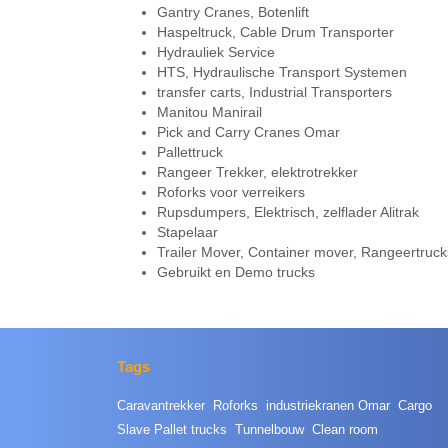
Gantry Cranes, Botenlift
Haspeltruck, Cable Drum Transporter
Hydrauliek Service
HTS, Hydraulische Transport Systemen
transfer carts, Industrial Transporters
Manitou Manirail
Pick and Carry Cranes Omar
Pallettruck
Rangeer Trekker, elektrotrekker
Roforks voor verreikers
Rupsdumpers, Elektrisch, zelflader Alitrak
Stapelaar
Trailer Mover, Container mover, Rangeertruck
Gebruikt en Demo trucks
Tags
Caravantrekker
Roforks
industriekranen Omar
Cargo
Slave Pallet trucks
Tunnelbouw
Clean room