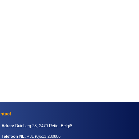
ntact
Adres:
Duinberg 28, 2470 Retie, België
Telefoon NL:
+31 (0)613 280886