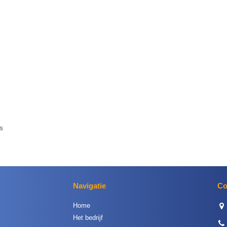
s
Navigatie
Co
Home
Het bedrijf