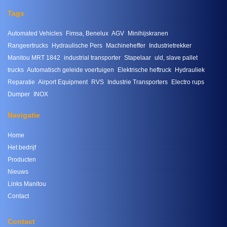
Tags
Automated Vehicles
Fimsa, Benelux
AGV
Minihijskranen
Rangeertrucks
Hydraulische Pers
Machineheffer
Industrietrekker
Manitou MRT 1842
industrial transporter
Stapelaar
uld, slave pallet
trucks
Automatisch geleide voertuigen
Elektrische heftruck
Hydrauliek
Reparatie
Airport Equipment
RVS
Industrie Transporters
Electro rups
Dumper
INOX
Navigatie
Home
Het bedrijf
Producten
Nieuws
Links Manitou
Contact
Contact