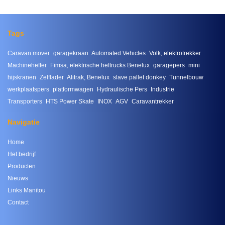
Tags
Caravan mover
garagekraan
Automated Vehicles
Volk, elektrotrekker
Machineheffer
Fimsa, elektrische heftrucks Benelux
garagepers
mini
hijskranen
Zelflader
Alitrak, Benelux
slave pallet donkey
Tunnelbouw
werkplaatspers
platformwagen
Hydraulische Pers
Industrie
Transporters
HTS Power Skate
INOX
AGV
Caravantrekker
Navigatie
Home
Het bedrijf
Producten
Nieuws
Links Manitou
Contact