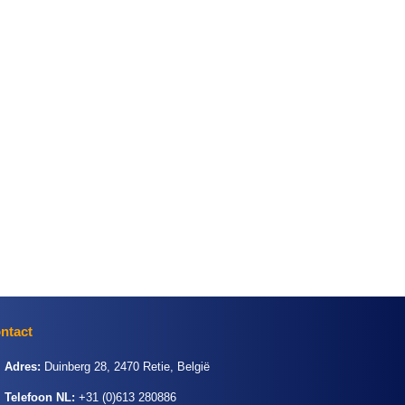
ntact
Adres:
Duinberg 28, 2470 Retie, België
Telefoon NL:
+31 (0)613 280886