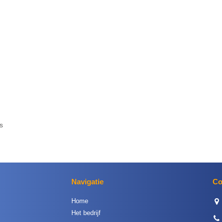
s
Navigatie
Co
Home
Het bedrijf