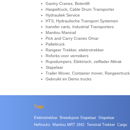
Gantry Cranes, Botenlift
Haspeltruck, Cable Drum Transporter
Hydrauliek Service
HTS, Hydraulische Transport Systemen
transfer carts, Industrial Transporters
Manitou Manirail
Pick and Carry Cranes Omar
Pallettruck
Rangeer Trekker, elektrotrekker
Roforks voor verreikers
Rupsdumpers, Elektrisch, zelflader Alitrak
Stapelaar
Trailer Mover, Container mover, Rangeertruck
Gebruikt en Demo trucks
Tags
Elektrotrekker
Breedspoor Stapelaar
Stapelaar
Heftrucks
Manitou MRT 1842
Terminal Trekker
Cargo